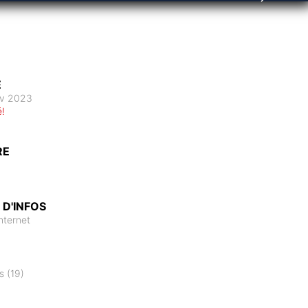
E
ov 2023
é!
RE
 D'INFOS
Internet
 (19)