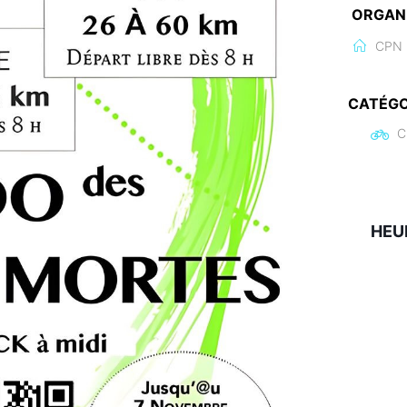
ORGAN
CPN
CATÉGO
C
HEU