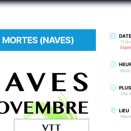
DAT
S MORTES (NAVES)
11 N
Expir
HEU
8h00
PLUS
Site 
LIEU
Naves