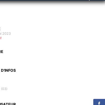
E
ai 2023
é!
RE
 D'INFOS
 (03)
ISATEUR