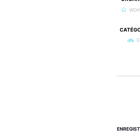
VICH
CATÉGO
C
ENREGIST