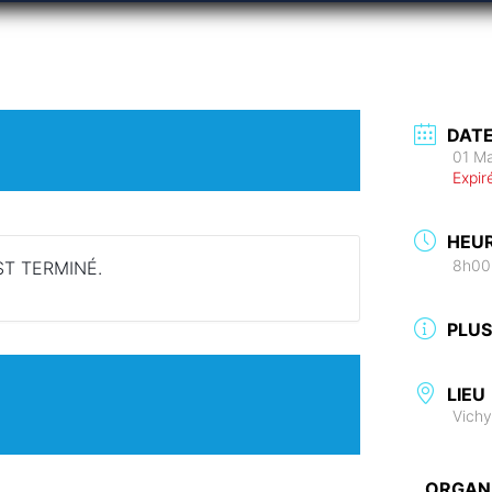
DAT
01 M
Expir
HEU
8h00
T TERMINÉ.
PLUS
LIEU
Vichy
ORGAN